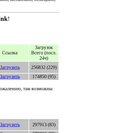
ink
!
Загрузок
Ссылка
Всего (посл.
24ч)
Загрузить
256832 (229)
Загрузить
174850 (95)
сожалению, там возможны
Загрузить
297913 (83)