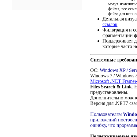
могут изменять
файлы, все ссы
файла для всех 
Детальная визу
ссылок
.
Фильтрация и со
фрагментации ф
Поддерживает д
которые часто 
Системные требован
ОС:
Windows XP / Serve
Windows 7 / Windows 8
Microsoft .NET Framew
Files Search & Link
. 
предустановлены.
Дополнительно можн
Версия для .NET7 сама
Пользователям
Window
приложений построенн
ошибку, что прорамма
Поддерживаемые яз