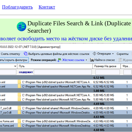
Поблагодарить
Контакт
Duplicate Files Search & Link
(Duplicate
Searcher)
воляет освободить место на жёстком диске без удалени