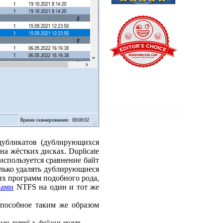
 дубликатов (дублирующихся
на жёстких дисках. Duplicate
используется сравнение байт
олько удалять дублирующиеся
их программ подобного рода,
ками
NTFS на один и тот же
способное таким же образом
лько путей к файлам могут