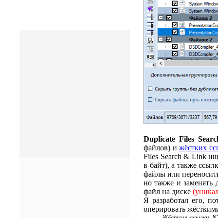
Duplicate Files Sear
файлов) и
жёстких сс
Files Search & Link 
в байт), а также ссы
файлы или переносить
но также и заменять
файл на диске
(уникал
Я разработал его, п
оперировать жёстким
Жёсткие ссылки NT