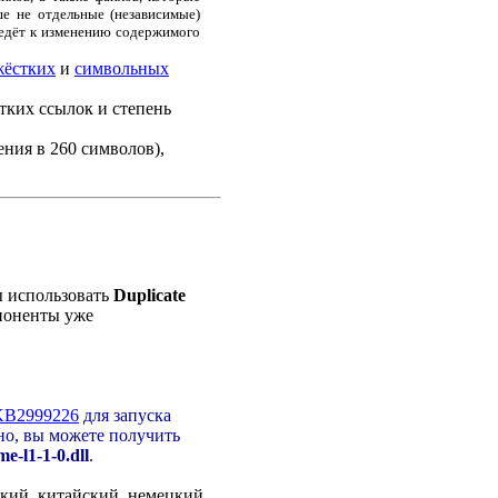
ше не отдельные (независимые)
ведёт к изменению содержимого
жёстких
и
символьных
тких ссылок и степень
ния в 260 символов),
ы использовать
Duplicate
мпоненты уже
KB2999226
для запуска
но, вы можете получить
e-l1-1-0.dll
.
ский, китайский, немецкий,