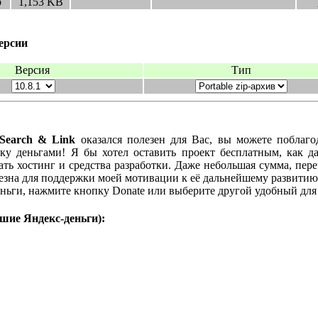
р
1,153
KB
ерсии
Версия
Тип
s Search & Link
оказался полезен для Вас, вы можете поблаго
ку деньгами! Я бы хотел оставить проект бесплатным, как дар
ть хостинг и средства разработки. Даже небольшая сумма, пер
езна для поддержки моей мотивации к её дальнейшему развитию
ньги, нажмите кнопку Donate или выберите другой удобный для
ие Яндекс-деньги):