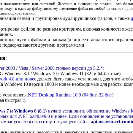
ся пользователями или системой. Жёсткие и символьные ссылки - это боль
лки ведут к одному файлу, поэтому изменение файла по любой из ссылок при
ссылок одновременно.
ализация связей и группировка дублирующихся файлов, а также
ртировка файлов по разным критериям, включая количество жёс
айлов.
линные пути к файлам и папкам (длиннее стандартного ограниче
не поддерживаются другими программами.
ия:
r 2003 / Vista / Server 2008 (только версии до 5.2.*)
 / Windows 8.1 / Windows 10 / Windows 11 (32- и 64-битные).
ork 4.8 или новее
должен быть также установлен, для того чтоб
На Windows 10 версии 1803 и новее необходимые для работы ко
о установить
.NET Desktop Runtime 10.0
(
64 бит
,
32 бит
).
я быстрая :).
s 7 и Windows 8 (8.1)
нужно установить обновление Windows
ых для .NET 6.0/8.0/9.0 и новее. Если обновление не установле
 не запускается из-за отсутствующего файла
api-ms-win-crt-runtim
ыки:
английский, белорусский, венгерский, испанский, итальян