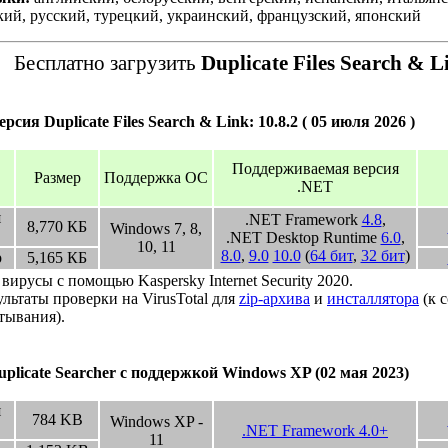
кий, русский, турецкий, украинский, французский, японский
Бесплатно загрузить
Duplicate Files Search & L
сия Duplicate Files Search & Link: 10.8.2 ( 05 июля 2026 )
Поддерживаемая версия
Размер
Поддержка ОС
.NET
я
.NET Framework
4.8
,
8,770
КБ
Windows 7, 8,
.NET Desktop Runtime
6.0
,
10, 11
8.0
,
9.0
10.0
(
64 бит
,
32 бит
)
р
5,165
КБ
вирусы с помощью Kaspersky Internet Security 2020.
ультаты проверки на VirusTotal для
zip-архива
и
инсталлятора
(к 
тывания).
plicate Searcher с поддержкой Windows XP
(02 мая 2023)
я
784
KB
Windows XP -
.NET Framework 4.0+
11