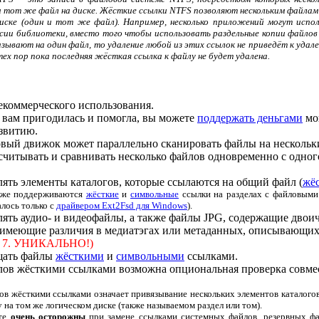
и тот же файл на диске. Жёсткие ссылки NTFS позволяют нескольким файлам
иске (один и тот же файл). Например, несколько приложений могут испо
сии библиотеки, вместо того чтобы использовать раздельные копии файлов 
зывают на один файл, то удаление любой из этих ссылок не приведёт к уда
тех пор пока последняя жёсткая ссылка к файлу не будет удалена.
екоммерческого использования.
 вам пригодилась и помогла, вы можете
поддержать деньгами
мо
звитию.
вый движок может параллельно сканировать файлы на нескольк
 считывать и сравнивать несколько файлов одновременно с одног
ять элементы каталогов, которые ссылаются на общий файл (
жё
кже поддерживаются
жёсткие
и
символьные
ссылки на разделах с файловыми
лось только с
драйвером Ext2Fsd для Windows
).
ять аудио- и видеофайлы, а также файлы JPG, содержащие двои
 имеющие различия в медиатэгах или метаданных, описывающих
ии 7. УНИКАЛЬНО!)
щать файлы
жёсткими
и
символьными
ссылками.
лов жёсткими ссылками возможна опциональная проверка совме
в жёсткими ссылками означает привязывание нескольких элементов каталогов
на том же логическом диске (также называемом раздел или том).
те
очень осторожны
при замене ссылками системных файлов, резервных фай