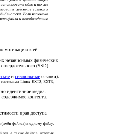
 использовать одно и то же
льзовать жёсткие ссылки к
библиотеки. Если несколько
лению файла и освобождению
ю мотивацию к её
их независимых физических
о твердотельного (SSD)
сткие
и
символьные
ссылки).
 системами Linux EXT2, EXT3,
чно идентичное медиа-
 содержимое контента.
стимости прав доступа
 (имён файлов) к одному файлу,
лов, а также файлов, которые