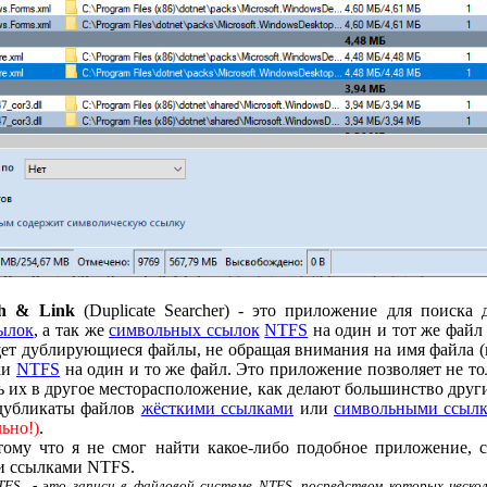
ch & Link
(Duplicate Searcher) - это приложение для поиска
ылок
, а так же
символьных ссылок
NTFS
на один и тот же файл 
ищет дублирующиеся файлы, не обращая внимания на имя файла (
лки
NTFS
на один и то же файл. Это приложение позволяет не т
 их в другое месторасположение, как делают большинство друг
 дубликаты файлов
жёсткими ссылками
или
символьными ссыл
ьно!)
.
отому что я не смог найти какое-либо подобное приложение, 
и ссылками NTFS.
FS - это записи в файловой системе NTFS, посредством которых неско