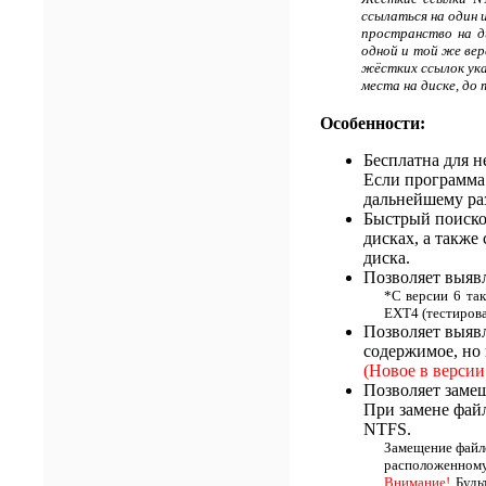
ссылаться на один 
пространство на д
одной и той же вер
жёстких ссылок ука
места на диске, до 
Особенности:
Бесплатна для н
Если программа
дальнейшему ра
Быстрый поиско
дисках, а также
диска.
Позволяет выявл
*С версии 6 та
EXT4 (тестирова
Позволяет выявл
содержимое, но
(Новое в верс
Позволяет заме
При замене фай
NTFS.
Замещение файло
расположенному 
Внимание!
Будь