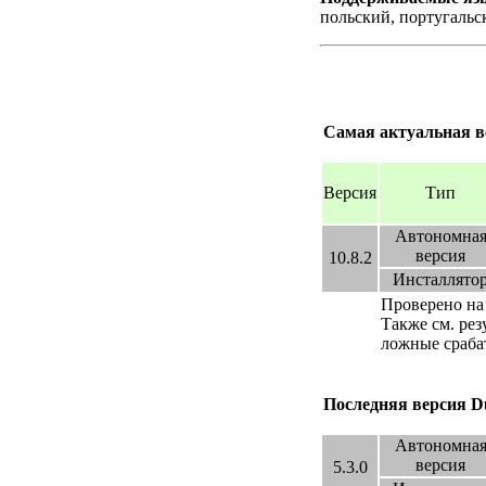
польский, португальс
Самая актуальная вер
Версия
Тип
Автономна
версия
10.8.2
Инсталлято
Проверено на 
Также см. рез
ложные сраба
Последняя версия Du
Автономна
версия
5.3.0