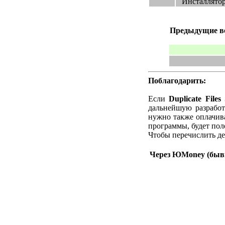
Инсталлято
Предыдущие в
Поблагодарить:
Если
Duplicate File
дальнейшую разработ
нужно также оплачива
программы, будет пол
Чтобы перечислить де
Через ЮMoney (бывш